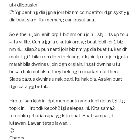
utk dilepaskn
🙂
Yg penting dia jgnla join biz nm competitor dgn sykt yg
dia buat skrg. Itu memang cari pasal laaa…
So either u join lebih drp 1 biz nm or u join 1 shj – its up to u
– its yr life. Cuma jgnla dikutuk org yg buat lebih dr 1 biz
nm ni… silap2 u pun nanti join biz nm yg dia buat tu, kan dh
malu. Lgi 1 bila u dh diberi peluang utk join tp u x join jgn la
marah bila dwnlns u join dgn orglain. Ingat dwnlns u tu
bukan hak mutlak u. They belong to market out there.
Siapa bagus dwnlns u nak pegi, itu hak dia. Asalkn buat
dgn cara yg betul…
Hrp tulisan kjah ini dpt membantu anda lebih jelas lgi ttg
topik ini. Hrp tdk kecoh2 lgi selepas ini. Kita sama2
tumpukn prhatian apa yg kita buat. Buat sampai jd
jutawan. Lawan tetap lawan…
🙂
Cheers…