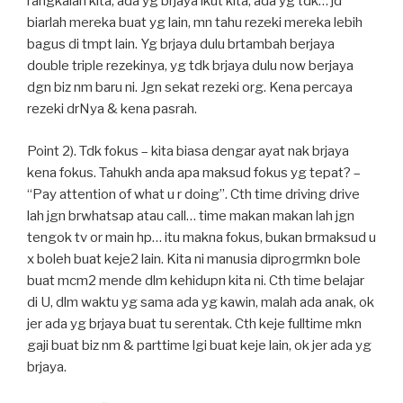
rangkaian kita, ada yg brjaya ikut kita, ada yg tdk… jd
biarlah mereka buat yg lain, mn tahu rezeki mereka lebih
bagus di tmpt lain. Yg brjaya dulu brtambah berjaya
double triple rezekinya, yg tdk brjaya dulu now berjaya
dgn biz nm baru ni. Jgn sekat rezeki org. Kena percaya
rezeki drNya & kena pasrah.
Point 2). Tdk fokus – kita biasa dengar ayat nak brjaya
kena fokus. Tahukh anda apa maksud fokus yg tepat? –
“Pay attention of what u r doing”. Cth time driving drive
lah jgn brwhatsap atau call… time makan makan lah jgn
tengok tv or main hp… itu makna fokus, bukan brmaksud u
x boleh buat keje2 lain. Kita ni manusia diprogrmkn bole
buat mcm2 mende dlm kehidupn kita ni. Cth time belajar
di U, dlm waktu yg sama ada yg kawin, malah ada anak, ok
jer ada yg brjaya buat tu serentak. Cth keje fulltime mkn
gaji buat biz nm & parttime lgi buat keje lain, ok jer ada yg
brjaya.