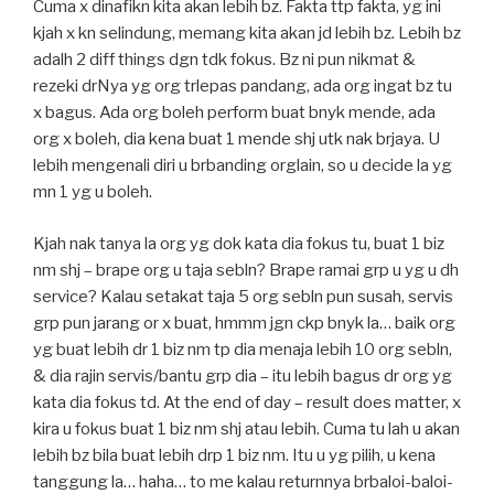
Cuma x dinafikn kita akan lebih bz. Fakta ttp fakta, yg ini
kjah x kn selindung, memang kita akan jd lebih bz. Lebih bz
adalh 2 diff things dgn tdk fokus. Bz ni pun nikmat &
rezeki drNya yg org trlepas pandang, ada org ingat bz tu
x bagus. Ada org boleh perform buat bnyk mende, ada
org x boleh, dia kena buat 1 mende shj utk nak brjaya. U
lebih mengenali diri u brbanding orglain, so u decide la yg
mn 1 yg u boleh.
Kjah nak tanya la org yg dok kata dia fokus tu, buat 1 biz
nm shj – brape org u taja sebln? Brape ramai grp u yg u dh
service? Kalau setakat taja 5 org sebln pun susah, servis
grp pun jarang or x buat, hmmm jgn ckp bnyk la… baik org
yg buat lebih dr 1 biz nm tp dia menaja lebih 10 org sebln,
& dia rajin servis/bantu grp dia – itu lebih bagus dr org yg
kata dia fokus td. At the end of day – result does matter, x
kira u fokus buat 1 biz nm shj atau lebih. Cuma tu lah u akan
lebih bz bila buat lebih drp 1 biz nm. Itu u yg pilih, u kena
tanggung la… haha… to me kalau returnnya brbaloi-baloi-