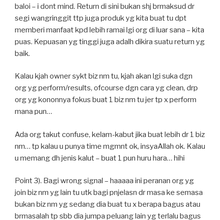
baloi – i dont mind. Return di sini bukan shj brmaksud dr
segi wangringgit ttp juga produk yg kita buat tu dpt
memberi manfaat kpd lebih ramai lgi org di luar sana – kita
puas. Kepuasan yg tinggi juga adalh dikira suatu return yg
baik.
Kalau kjah owner sykt biz nm tu, kjah akan lgi suka dgn
org yg perform/results, ofcourse dgn cara yg clean, drp
org yg kononnya fokus buat 1 biz nm tu jer tp x perform
mana pun…
Ada org takut confuse, kelam-kabut jika buat lebih dr 1 biz
nm… tp kalau u punya time mgmnt ok, insyaAllah ok. Kalau
u memang dh jenis kalut – buat 1 pun huru hara… hihi
Point 3). Bagi wrong signal – haaaaa ini peranan org yg
join biz nm yg lain tu utk bagi pnjelasn dr masa ke semasa
bukan biz nm yg sedang dia buat tu x berapa bagus atau
brmasalah tp sbb dia jumpa peluang lain yg terlalu bagus