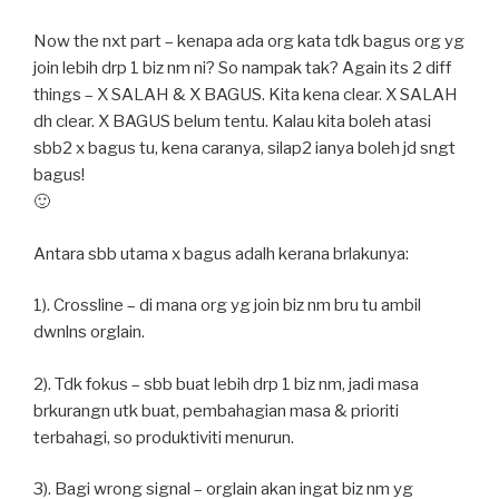
Now the nxt part – kenapa ada org kata tdk bagus org yg
join lebih drp 1 biz nm ni? So nampak tak? Again its 2 diff
things – X SALAH & X BAGUS. Kita kena clear. X SALAH
dh clear. X BAGUS belum tentu. Kalau kita boleh atasi
sbb2 x bagus tu, kena caranya, silap2 ianya boleh jd sngt
bagus!
🙂
Antara sbb utama x bagus adalh kerana brlakunya:
1). Crossline – di mana org yg join biz nm bru tu ambil
dwnlns orglain.
2). Tdk fokus – sbb buat lebih drp 1 biz nm, jadi masa
brkurangn utk buat, pembahagian masa & prioriti
terbahagi, so produktiviti menurun.
3). Bagi wrong signal – orglain akan ingat biz nm yg