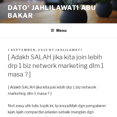
Skip
DATO' JAHLILAWATI ABU
to
BAKAR
content
Menu
POSTED
J SEPTEMBER, 2015
BY
JAHLILAWATI
ON
[ Adakh SALAH jika kita join lebih
drp 1 biz network marketing dlm 1
masa ? ]
[ Adakh SALAH jika kita join lebih drp 1 biz network
marketing dlm 1 masa ? ]
Not easy utk tulis topik ini, tp insyaAllah dgn pengalamn
kjah, kjah compactkn jelaskn sebaik mungkin dgn