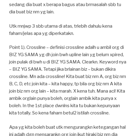
sedang dia buat x berapa bagus atau brmasalah sbb tu
dia buat biz nm yg lain.
Utk mnjwp 3 sbb utama di atas, trlebih dahulu kena
faham/jelas apa yg diperkatakn.
Point 1). Crossline – definisi crossline adalh u ambil org di
BIZ YG SAMA yg dh join bwh upline lain yg belum xpired,
join pulak di bwh u di BIZ YG SAMA. Clearkn. Keyword nya
– BIZ YG SAMA. Tetapi jika brlainan biz – bukan dikira
crossline. Mn ada crossline! Kita buat biz nm A, org biz nm
B, C, D, etc join kita – kita happy, tp bila org biz nm A kita
join biz nm org lain – kita marah. X kena tuh. Mana aci! Kita
ambik orglain punya boleh, orglain ambik kita punya x
boleh. In the 1st place dwnlns kita tu bukan kepunyaan
kita totally. So kena faham betul2 istilah crossline.
Apa yg kita boleh buat utk mengurangkn ketegangan hal
ini adalh dgn mensarankn org join ikut hiraki biz nm dia