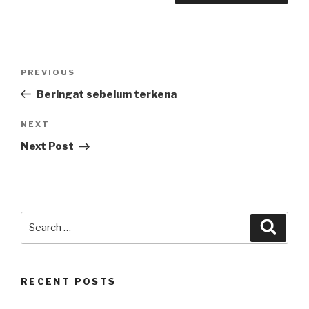
Post
Previous
PREVIOUS
navigation
Post
Beringat sebelum terkena
Next
NEXT
Post
Next Post
Search
Searc
for:
RECENT POSTS