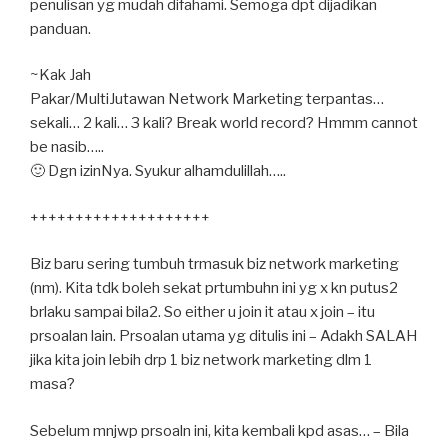
penulisan yg mudah difahami. Semoga dpt dijadikan
panduan.
~Kak Jah
Pakar/MultiJutawan Network Marketing terpantas…
sekali… 2 kali… 3 kali? Break world record? Hmmm cannot
be nasib…..
🙂
Dgn izinNya. Syukur alhamdulillah…..
++++++++++++++++++++
Biz baru sering tumbuh trmasuk biz network marketing
(nm). Kita tdk boleh sekat prtumbuhn ini yg x kn putus2
brlaku sampai bila2. So either u join it atau x join – itu
prsoalan lain. Prsoalan utama yg ditulis ini – Adakh SALAH
jika kita join lebih drp 1 biz network marketing dlm 1
masa?
Sebelum mnjwp prsoaln ini, kita kembali kpd asas… – Bila