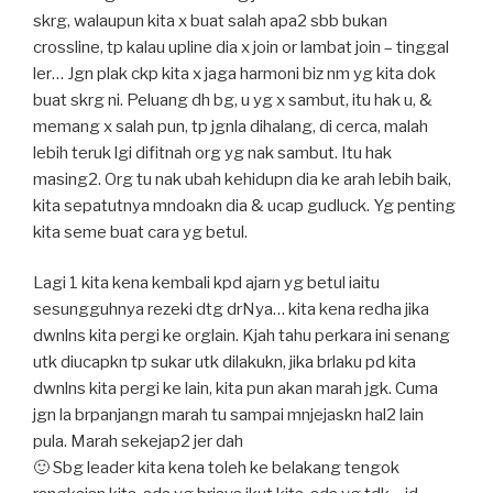
skrg, walaupun kita x buat salah apa2 sbb bukan
crossline, tp kalau upline dia x join or lambat join – tinggal
ler… Jgn plak ckp kita x jaga harmoni biz nm yg kita dok
buat skrg ni. Peluang dh bg, u yg x sambut, itu hak u, &
memang x salah pun, tp jgnla dihalang, di cerca, malah
lebih teruk lgi difitnah org yg nak sambut. Itu hak
masing2. Org tu nak ubah kehidupn dia ke arah lebih baik,
kita sepatutnya mndoakn dia & ucap gudluck. Yg penting
kita seme buat cara yg betul.
Lagi 1 kita kena kembali kpd ajarn yg betul iaitu
sesungguhnya rezeki dtg drNya… kita kena redha jika
dwnlns kita pergi ke orglain. Kjah tahu perkara ini senang
utk diucapkn tp sukar utk dilakukn, jika brlaku pd kita
dwnlns kita pergi ke lain, kita pun akan marah jgk. Cuma
jgn la brpanjangn marah tu sampai mnjejaskn hal2 lain
pula. Marah sekejap2 jer dah
🙂
Sbg leader kita kena toleh ke belakang tengok