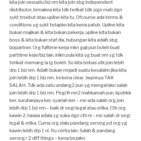
kita join sesuatu biz nm kita join sbg independent
distributor, brmakna kita tdk terikat tdk sign mati dgn
sykt trsebut atau upline kita tu. Ofcourse ada terms &
conditions yg sykt tetapkn kita kena patuh. Upline kita
bukan majikan & kita bukan pekerja, upline kita bukan
boss & kita bukan staf dia, hubungan kita adalh sbg
bizpartner. Org fulltime kerja mkn gaji pun boleh buat
parttime keje/biz lain, inikn pula kita yg buat nm yg tdk
terikat memang la lg boleh. So kita bebas utk join lebih
drp 1 biz nm. Adalh bukan mnjadi suatu kesalahn jika kita
join lebih drp 1 biz nm. Ini kena clear. Jwpnnya TAK
SALAH. Tdk ada satu undang2 pun yg mengatakn salah
join lebih drp 1 biz nm. Pegi lh mn2 mahkamah pun, kpdnkk
ker, suruhanjaya ker, syariah ker – mn ada salah org join
lebih drp 1 biz nm – baik dr segi legal atau etika. Cth org
kawin 2, haaaa adala yg suka dgn cth ni – mn salah dr segi
legal & etika. Cuma org slalu pandang serong pd org yg
kawin lebih drp 1 ni. Itu cerita lain. Salah & pandang
serong r 2 diff things – kena bezakn.